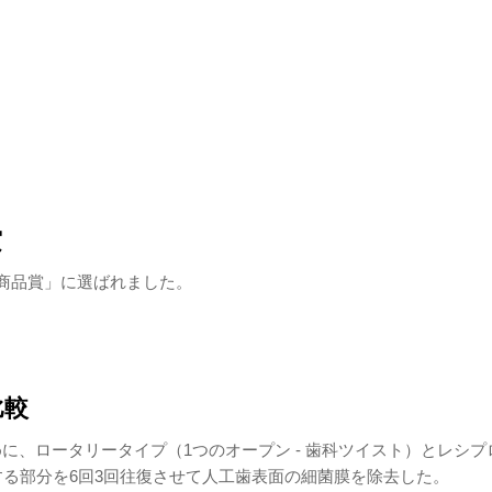
賞
l優秀商品賞」に選ばれました。
比較
、ロータリータイプ（1つのオープン - 歯科ツイスト）とレシプ
する部分を6回3回往復させて人工歯表面の細菌膜を除去した。