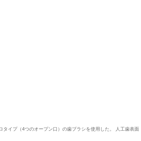
about
patent
brand
news
ロタイプ（4つのオープン口）の歯ブラシを使用した。 人工歯表面